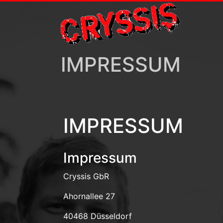
Skip
to
content
IMPRESSUM
IMPRESSUM
Impressum
Cryssis GbR
Ahornallee 27
40468 Düsseldorf