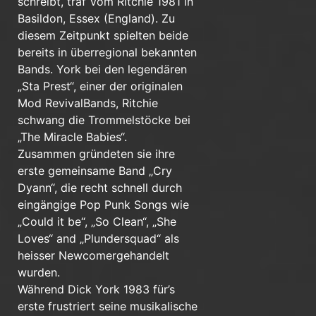
schreibt, traf Vom Ritchie 1981 in
Basildon, Essex (England). Zu
diesem Zeitpunkt spielten beide
bereits in überregional bekannten
Bands. York bei den legendären
„Sta Prest“, einer der originalen
Mod RevivalBands, Ritchie
schwang die Trommelstöcke bei
„The Miracle Babies“.
Zusammen gründeten sie ihre
erste gemeinsame Band „Cry
Dyann“, die recht schnell durch
eingängige Pop Punk Songs wie
„Could it be“, „So Clean“, „She
Loves“ and „Plundersquad“ als
heisser Newcomergehandelt
wurden.
Während Dick York 1983 für’s
erste frustriert seine musikalische